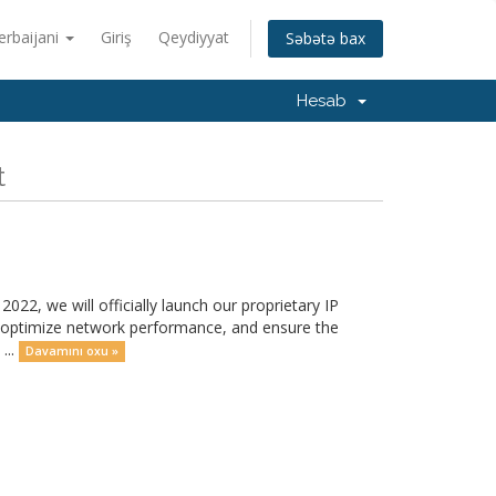
erbaijani
Giriş
Qeydiyyat
Səbətə bax
Hesab
t
22, we will officially launch our proprietary IP
, optimize network performance, and ensure the
...
Davamını oxu »