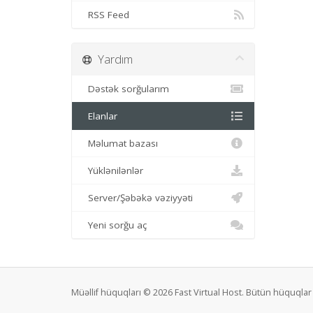
RSS Feed
Yardım
Dəstək sorğularım
Elanlar
Məlumat bazası
Yüklənilənlər
Server/Şəbəkə vəziyyəti
Yeni sorğu aç
Müəllif hüquqları © 2026 Fast Virtual Host. Bütün hüquql