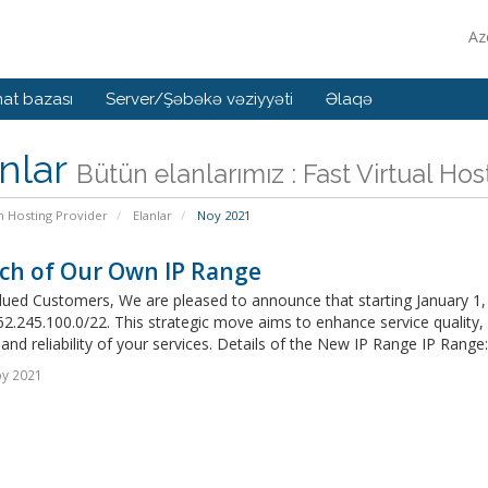
Az
at bazası
Server/Şəbəkə vəziyyəti
Əlaqə
nlar
Bütün elanlarımız : Fast Virtual Hos
n Hosting Provider
Elanlar
Noy 2021
ch of Our Own IP Range
ued Customers, We are pleased to announce that starting January 1, 20
2.245.100.0/22. This strategic move aims to enhance service quality
 and reliability of your services. Details of the New IP Range IP Range: 
oy 2021