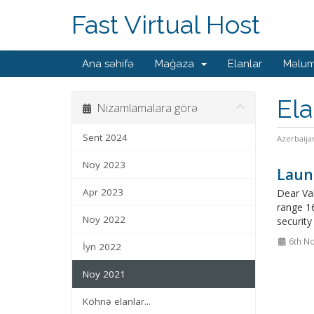
Fast Virtual Host
Ana səhifə
Mağaza
Elanlar
Məlum
Ela
Nizamlamalara görə
Sent 2024
Azerbaija
Noy 2023
Laun
Apr 2023
Dear Val
range 16
Noy 2022
security
6th N
İyn 2022
Noy 2021
Köhnə elanlar...