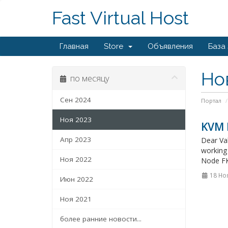
Fast Virtual Host
Главная
Store
Объявления
База
Но
по месяцу
Сен 2024
Портал
Ноя 2023
KVM 
Апр 2023
Dear Val
working 
Ноя 2022
Node FK
18 Но
Июн 2022
Ноя 2021
более ранние новости...