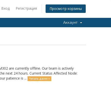
Вход
Регистрация
Просмотр корзины
Аккаунт
02 are currently offline. Our team is actively
 the next 24 hours. Current Status Affected Node:
r patience is ...
Читать далее »