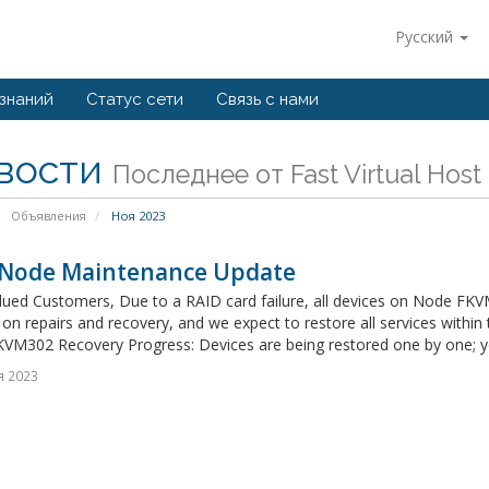
Русский
 знаний
Статус сети
Связь с нами
вости
Последнее от Fast Virtual Host
Объявления
Ноя 2023
Node Maintenance Update
ued Customers, Due to a RAID card failure, all devices on Node FKVM3
on repairs and recovery, and we expect to restore all services within
VM302 Recovery Progress: Devices are being restored one by one; you
я 2023