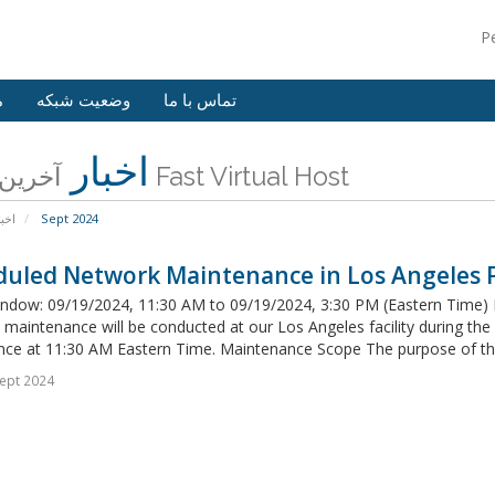
P
تماس با ما
وضعیت شبکه
م
اخبار
آخرین اخبار Fast Virtual Host
اخبا
Sept 2024
uled Network Maintenance in Los Angeles Fa
ndow: 09/19/2024, 11:30 AM to 09/19/2024, 3:30 PM (Eastern Time) 
maintenance will be conducted at our Los Angeles facility during th
e at 11:30 AM Eastern Time. Maintenance Scope The purpose of this
ept 2024