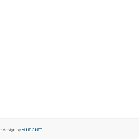
al Host כל הזכויות שמורות. Website design by
ALLIDC.NET