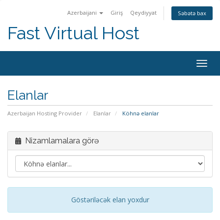
Azerbaijani
Giriş
Qeydiyyat
Səbətə bax
Fast Virtual Host
Naviq
keçid
Elanlar
Azerbaijan Hosting Provider
Elanlar
Köhnə elanlar
Nizamlamalara görə
Göstəriləcək elan yoxdur