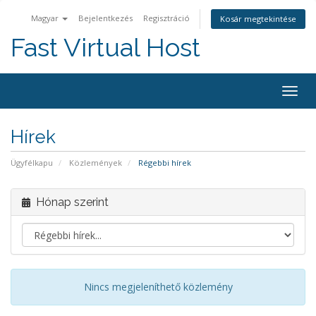
Magyar
Bejelentkezés
Regisztráció
Kosár megtekintése
Fast Virtual Host
Váltá
a
navig
Hírek
Ügyfélkapu
Közlemények
Régebbi hírek
Hónap szerint
Nincs megjeleníthető közlemény