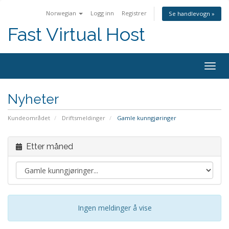
Norwegian
Logg inn
Registrer
Se handlevogn »
Fast Virtual Host
Bytt
navig
Nyheter
Kundeområdet
Driftsmeldinger
Gamle kunngjøringer
Etter måned
Ingen meldinger å vise