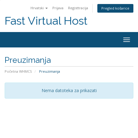
Hrvatski
Prijava
Registtracija
Pregled košarice
Fast Virtual Host
Togg
navig
Preuzimanja
Početna WHMCS
Preuzimanja
Nema datoteka za prikazati