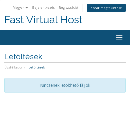
Magyar
Bejelentkezés
Regisztráció
Kosár megtekintése
Fast Virtual Host
Váltá
a
navig
Letöltések
Ügyfélkapu
Letöltések
Nincsenek letölthető fájlok