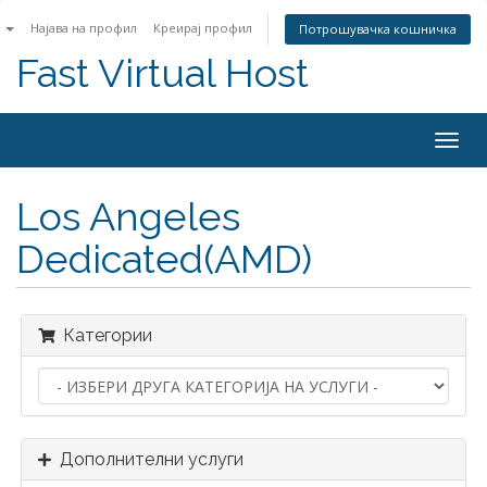
n
Најава на профил
Креирај профил
Потрошувачка кошничка
Fast Virtual Host
Togg
navig
Los Angeles
Dedicated(AMD)
Категории
Дополнителни услуги