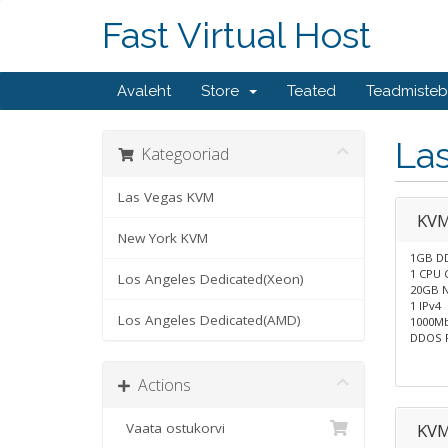
Fast Virtual Host
Avaleht
Store
Teated
Teadmiste
La
Kategooriad
Las Vegas KVM
KVM
New York KVM
1GB D
1 CPU 
Los Angeles Dedicated(Xeon)
20GB N
1 IPv4
Los Angeles Dedicated(AMD)
1000M
DDOS P
Actions
Vaata ostukorvi
KVM