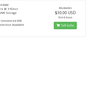
R4 RAM
Alustades
ore @ 3.9Ghz+
$30.00 USD
VME Storage
Kord kuus
t Unmetered BW
tection Available
Telli kohe