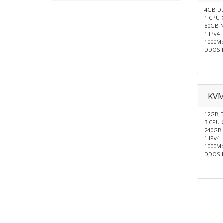
4GB D
1 CPU 
80GB N
1 IPv4
1000M
DDOS P
KVM
12GB 
3 CPU 
240GB 
1 IPv4
1000M
DDOS P