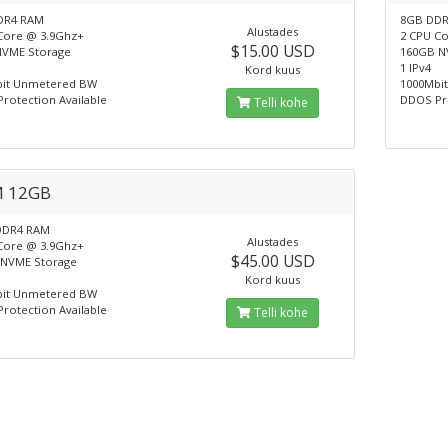
DR4 RAM
8GB DD
Alustades
Core @ 3.9Ghz+
2 CPU C
$15.00 USD
VME Storage
160GB N
1 IPv4
Kord kuus
bit Unmetered BW
1000Mbi
rotection Available
DDOS Pro
Telli kohe
 12GB
DDR4 RAM
Alustades
Core @ 3.9Ghz+
$45.00 USD
NVME Storage
Kord kuus
bit Unmetered BW
rotection Available
Telli kohe