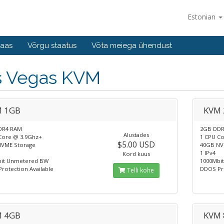
Estonian
baas
Võrgu staatus
Võta meiega ühendust
s Vegas KVM
 1GB
KVM
DR4 RAM
2GB DD
Alustades
Core @ 3.9Ghz+
1 CPU C
$5.00 USD
VME Storage
40GB NV
1 IPv4
Kord kuus
bit Unmetered BW
1000Mbi
rotection Available
DDOS Pro
Telli kohe
 4GB
KVM