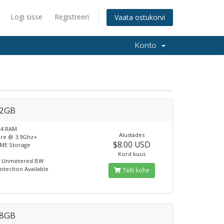
Logi sisse
Registreeri
Vaata ostukorvi
Konto
 2GB
R4 RAM
Alustades
ore @ 3.9Ghz+
$8.00 USD
ME Storage
Kord kuus
t Unmetered BW
tection Available
Telli kohe
 8GB