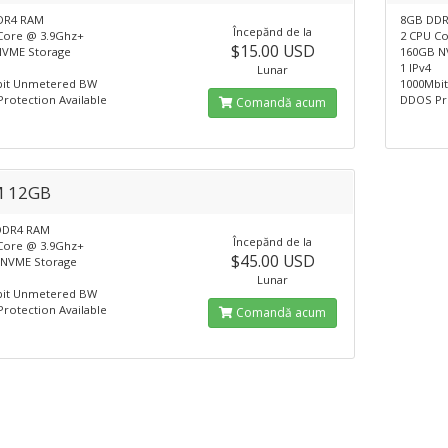
DR4 RAM
8GB DD
Începănd de la
Core @ 3.9Ghz+
2 CPU C
$15.00 USD
VME Storage
160GB N
1 IPv4
Lunar
bit Unmetered BW
1000Mbi
rotection Available
DDOS Pro
Comandă acum
 12GB
DDR4 RAM
Începănd de la
Core @ 3.9Ghz+
$45.00 USD
NVME Storage
Lunar
bit Unmetered BW
rotection Available
Comandă acum