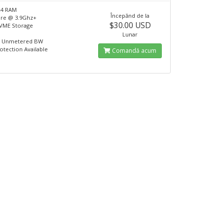
R4 RAM
Începănd de la
ore @ 3.9Ghz+
$30.00 USD
VME Storage
Lunar
t Unmetered BW
tection Available
Comandă acum