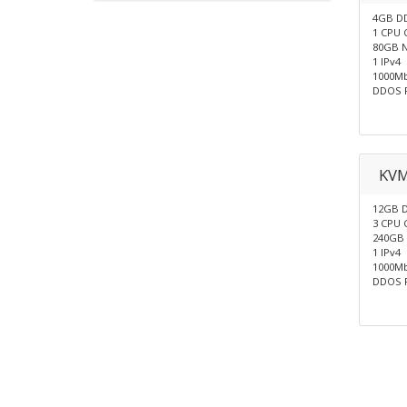
4GB D
1 CPU 
80GB N
1 IPv4
1000M
DDOS P
KVM
12GB 
3 CPU 
240GB 
1 IPv4
1000M
DDOS P