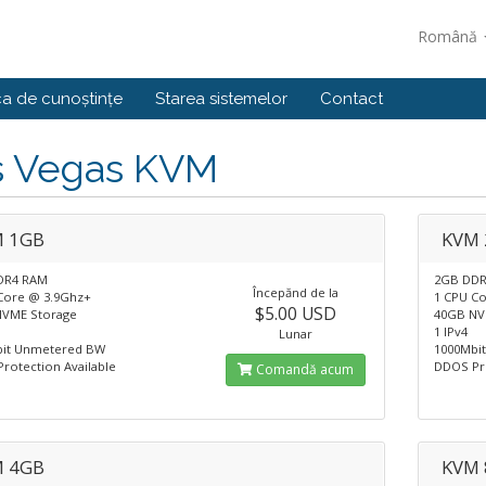
Română
ca de cunoștințe
Starea sistemelor
Contact
s Vegas KVM
 1GB
KVM
DR4 RAM
2GB DD
Începănd de la
Core @ 3.9Ghz+
1 CPU C
$5.00 USD
VME Storage
40GB NV
1 IPv4
Lunar
bit Unmetered BW
1000Mbi
rotection Available
DDOS Pro
Comandă acum
 4GB
KVM