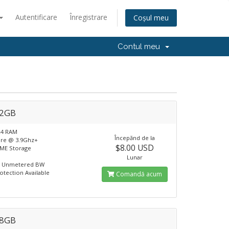
Autentificare
Înregistrare
Coșul meu
Contul meu
 2GB
R4 RAM
Începănd de la
ore @ 3.9Ghz+
$8.00 USD
ME Storage
Lunar
t Unmetered BW
tection Available
Comandă acum
 8GB