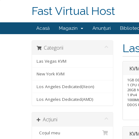
Fast Virtual Host
Acasă
Magazin
Anunțuri
Bibliote
La
Categorii
Las Vegas KVM
KVM
New York KVM
1GB D
1 CPU 
Los Angeles Dedicated(Xeon)
20GB N
1 IPv4
Los Angeles Dedicated(AMD)
1000M
DDOS P
Acțiuni
Coșul meu
KVM