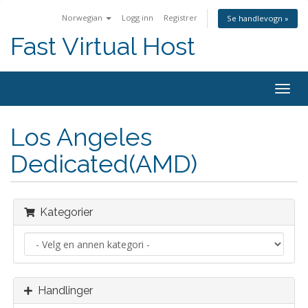
Norwegian
Logg inn
Registrer
Se handlevogn »
Fast Virtual Host
Bytt
navig
Los Angeles
Dedicated(AMD)
Kategorier
Handlinger