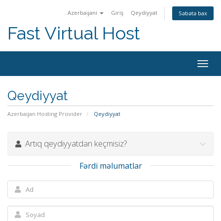
Azerbaijani
Giriş
Qeydiyyat
Səbətə bax
Fast Virtual Host
Naviq
keçid
Qeydiyyat
Azerbaijan Hosting Provider
Qeydiyyat
Artıq qeydiyyatdan keçmisiz?
Fərdi məlumatlar