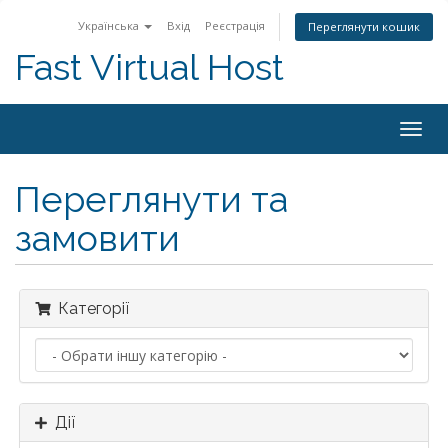
Українська
Вхід
Реєстрація
Переглянути кошик
Fast Virtual Host
Togg
navig
Переглянути та
замовити
Категорії
Дії