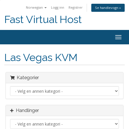
Norwegian
Logg inn
Registrer
Se handlevogn »
Fast Virtual Host
Bytt
navig
Las Vegas KVM
Kategorier
Handlinger