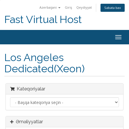
Azerbaijani
Giriş
Qeydiyyat
Səbətə bax
Fast Virtual Host
Naviq
keçid
Los Angeles
Dedicated(Xeon)
Kateqoriyalar
Əməliyyatlar