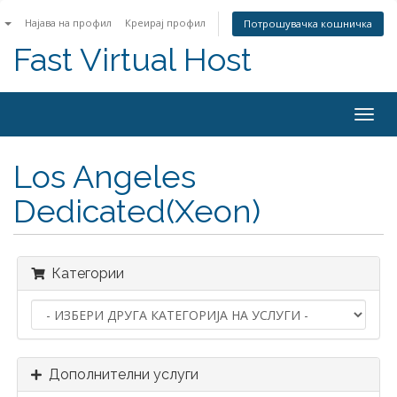
n
Најава на профил
Креирај профил
Потрошувачка кошничка
Fast Virtual Host
Togg
navig
Los Angeles
Dedicated(Xeon)
Категории
Дополнителни услуги