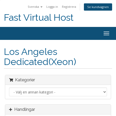
Svenska
Logga in
Registrera
Se kundvagnen
Fast Virtual Host
Togg
navig
Los Angeles
Dedicated(Xeon)
Kategorier
Handlingar