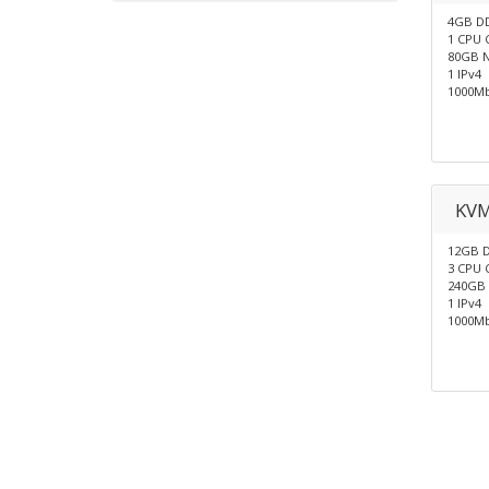
4GB D
1 CPU 
80GB N
1 IPv4
1000Mb
KVM
12GB 
3 CPU 
240GB 
1 IPv4
1000Mb