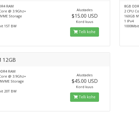
DR4 RAM
8GB DD
Alustades
Core @ 3.9Ghz+
2 CPU C
$15.00 USD
VME Storage
160GB N
1 IPv4
Kord kuus
it 15T BW
1000Mbi
Telli kohe
 12GB
DDR4 RAM
Alustades
Core @ 3.9Ghz+
$45.00 USD
NVME Storage
Kord kuus
it 20T BW
Telli kohe