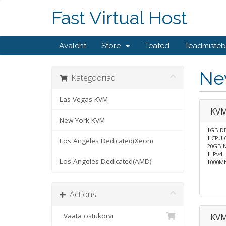
Fast Virtual Host
Avaleht
Store
Teated
Teadmiste
Ne
Kategooriad
Las Vegas KVM
KVM
New York KVM
1GB D
1 CPU 
Los Angeles Dedicated(Xeon)
20GB N
1 IPv4
Los Angeles Dedicated(AMD)
1000Mb
Actions
Vaata ostukorvi
KVM