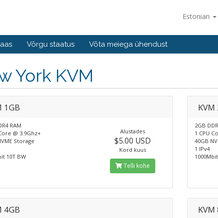
Estonian
baas
Võrgu staatus
Võta meiega ühendust
w York KVM
 1GB
KVM
DR4 RAM
2GB DD
Alustades
Core @ 3.9Ghz+
1 CPU C
$5.00 USD
VME Storage
40GB NV
1 IPv4
Kord kuus
it 10T BW
1000Mbi
Telli kohe
 4GB
KVM