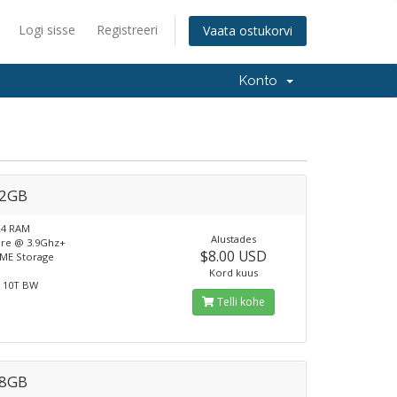
Logi sisse
Registreeri
Vaata ostukorvi
Konto
 2GB
R4 RAM
Alustades
ore @ 3.9Ghz+
$8.00 USD
ME Storage
Kord kuus
t 10T BW
Telli kohe
 8GB