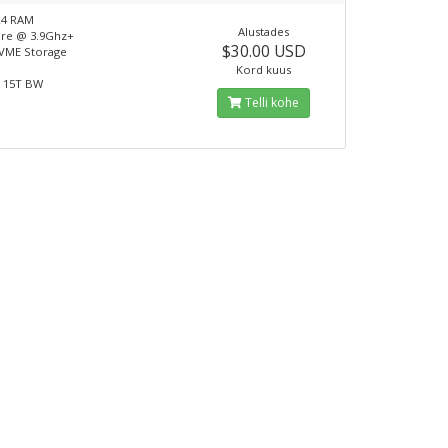
R4 RAM
Alustades
ore @ 3.9Ghz+
$30.00 USD
VME Storage
Kord kuus
t 15T BW
Telli kohe