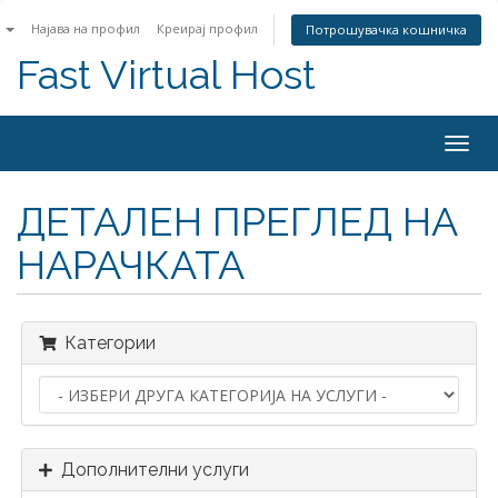
n
Најава на профил
Креирај профил
Потрошувачка кошничка
Fast Virtual Host
Togg
navig
ДЕТАЛЕН ПРЕГЛЕД НА
НАРАЧКАТА
Категории
Дополнителни услуги