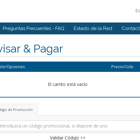
E
Preguntas Frecuentes - FAQ
Estado de la Red
Contác
isar & Pagar
cto/Opciones
Precio/Ciclo
El carrito está vacío
digo de Promoción
Validar Código >>