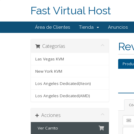
Fast Virtual Host
Área de Clientes
Tienda
Anuncios
Rev
Categorías
Las Vegas KVM
Produ
New York KVM
Los Angeles Dedicated(Xeon)
Los Angeles Dedicated(AMD)
Có
Acciones
Ver Carrito