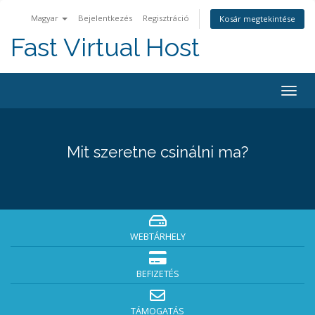
Magyar
Bejelentkezés
Regisztráció
Kosár megtekintése
Fast Virtual Host
Váltá
a
navig
Mit szeretne csinálni ma?
WEBTÁRHELY
BEFIZETÉS
TÁMOGATÁS